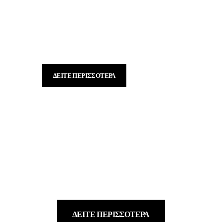
Αλλαντικά
Δοκιμάστε τα λουκάνικα παραγωγής μας και καθώς
και μία μεγάλη ποικιλία αλλαντικών
ΔΕΊΤΕ ΠΕΡΙΣΣΌΤΕΡΑ
Οινοπνευματώδη
Μια προσεγμένη συλλογή με κρασία από την
περιοχή της Ηπείρου
ΔΕΊΤΕ ΠΕΡΙΣΣΌΤΕΡΑ