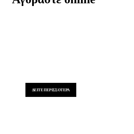
Τυροκομικά προϊόντα
Εδώ θα βρείτε ξεχωριστά & μοναδικά τυριά
παραγωγής μας
ΔΕΊΤΕ ΠΕΡΙΣΣΌΤΕΡΑ