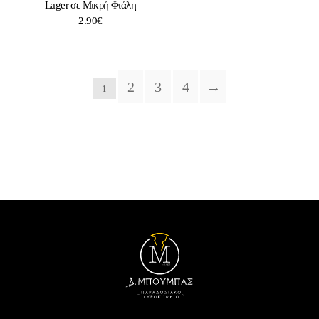
Lager σε Μικρή Φιάλη
2.90
€
2
3
4
→
1