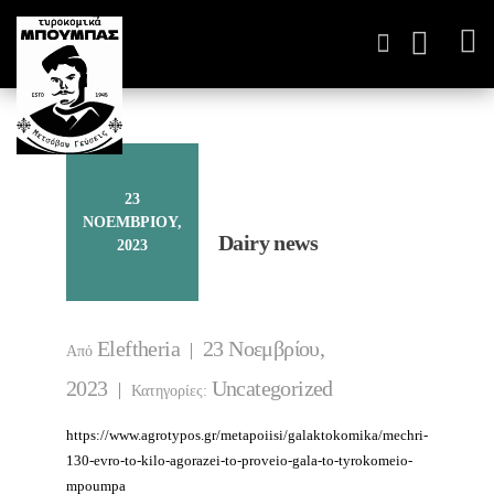
ΤΥΡΟΚΟΜΙΚΆ ΠΑΡΑΓΩΓ
23
ΝΟΕΜΒΡΊΟΥ,
Dairy news
2023
Eleftheria
23 Νοεμβρίου,
Από
2023
Uncategorized
Κατηγορίες:
https://www.agrotypos.gr/metapoiisi/galaktokomika/mechri-
130-evro-to-kilo-agorazei-to-proveio-gala-to-tyrokomeio-
mpoumpa