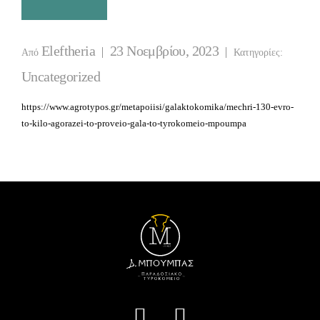
Eleftheria
23 Νοεμβρίου, 2023
Από
Κατηγορίες:
Uncategorized
https://www.agrotypos.gr/metapoiisi/galaktokomika/mechri-130-evro-
to-kilo-agorazei-to-proveio-gala-to-tyrokomeio-mpoumpa