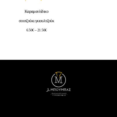
Καραμανλίδικο
σουτζούκι γκιουλτζούκ
6.50
€
–
21.50
€