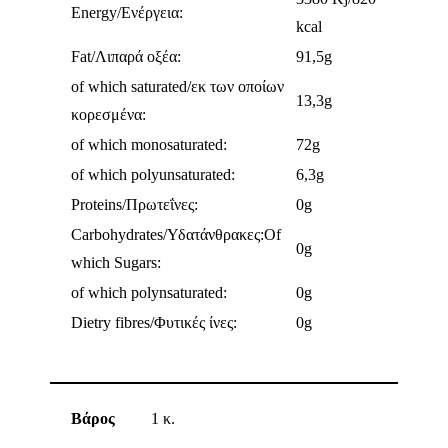
Energy/Ενέργεια:
kcal
Fat/Λιπαρά oξέα:
91,5g
οf which saturated/εκ των οποίων
13,3g
κορεσμένα:
οf which monosaturated:
72g
of which polyunsaturated:
6,3g
Proteins/Πρωτεΐνες:
0g
Carbohydrates/Υδατάνθρακες:Of
0g
which Sugars:
οf which polynsaturated:
0g
Dietry fibres/Φυτικές ίνες:
0g
Βάρος
1 κ.