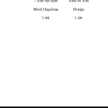
– Από την Ιερά
Χίου σε Ένα
Μονή Ορμύλιας
Ποτήρι
5.30
€
5.30
€