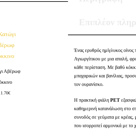
Επιπλέον πληρ
Ένας ερυθρός ημίγλυκος οίνος 
Αγιωργίτικου με μια απαλή, φ
κάθε περίσταση. Με βαθύ κόκκ
γι Αβέρωφ
μπαχαρικών και βανίλιας, προσ
όκκινο
τον ουρανίσκο.
11.70
€
Η πρακτική φιάλη
PET
εξασφαλ
καθημερινή κατανάλωση στο σπί
συνοδός σε γεύματα με κρέας, μ
που ισορροπεί αρμονικά με το 