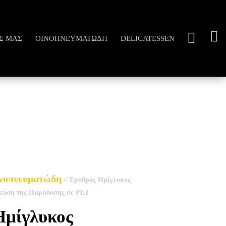
Σ ΜΑΣ
ΟΙΝΟΠΝΕΥΜΑΤΏΔΗ
DELICATESSEN
νοπνευματώδη
//
Ερυθρός Ημίγλυκος
Γεύση της Παράδοσης σε PET
Ημίγλυκος