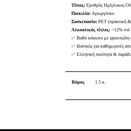
Τύπος:
Ερυθρός Ημίγλυκος Οί
Ποικιλία:
Αγιωργίτικο
Συσκευασία:
PET (πρακτική &
Αλκοολικός τίτλος:
~12% vol
✅ Βαθύ κόκκινο με φρουτώδη
✅ Ιδανικός για καθημερινές απ
✅ Ελληνική ποιότητα & παράδ
Βάρος
1.5 κ.