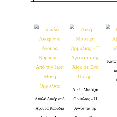
Κατώ
κ
Λικέρ Μαστίχα
Απαλό Λικέρ από
Ορμύλιας – Η
Άγουρα Καρύδια
Αγνότητα της