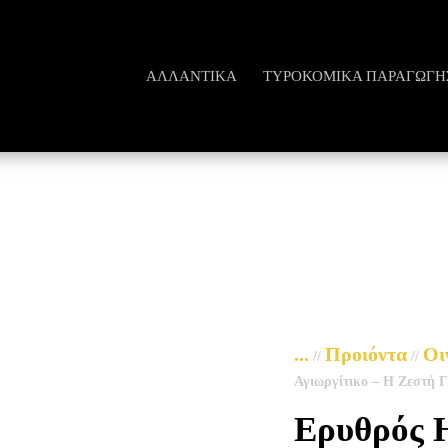
ΑΛΛΑΝΤΙΚΆ
ΤΥΡΟΚΟΜΙΚΆ ΠΑΡΑΓΩΓΗ
...
Προιόντα
Οι
//
//
Αγιωργίτικο – Η Ζεστή 
Ερυθρός 