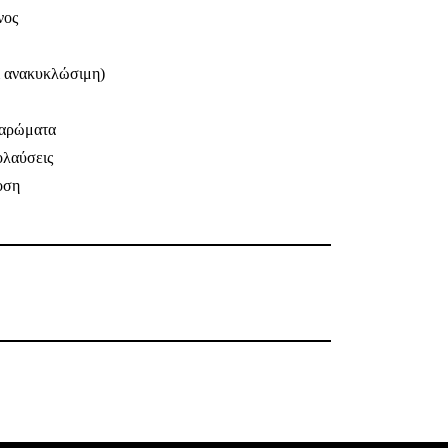
νος
 ανακυκλώσιμη)
 αρώματα
ολαύσεις
οση