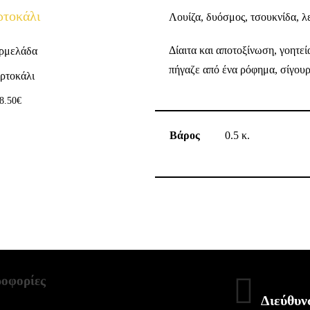
Λουίζα, δυόσμος, τσουκνίδα, λ
Δίαιτα και αποτοξίνωση, γοητεί
ρμελάδα
πήγαζε από ένα ρόφημα, σίγουρ
ρτοκάλι
8.50
€
Βάρος
0.5 κ.
οφορίες
Διεύθυν