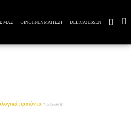
Σ ΜΑΣ
ΟΙΝΟΠΝΕΥΜΑΤΏΔΗ
DELICATESSEN
ολογικά προιόντα
//
Καλλιστη