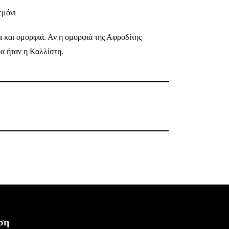
εμόνι
α και ομορφιά. Αν η ομορφιά της Αφροδίτης
α ήταν η Καλλίστη.
ση