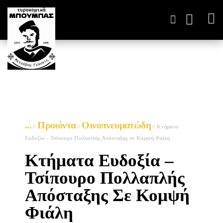
ΤΥΡΟΚΟΜΙΚΆ ΠΑΡΑΓΩΓ
...
Προιόντα
Οινοπνευματώδη
//
//
//
Κτήματα
Ευδοξία – Τσίπουρο Πολλαπλής Απόσταξης σε Κομψή Φιάλη
Κτήματα Ευδοξία –
Τσίπουρο Πολλαπλής
Απόσταξης Σε Κομψή
Φιάλη