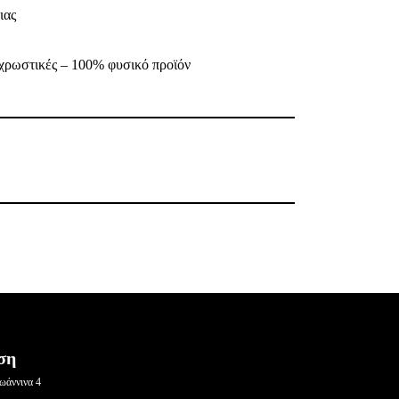
ιας
χρωστικές – 100% φυσικό προϊόν
ση
ωάννινα 4