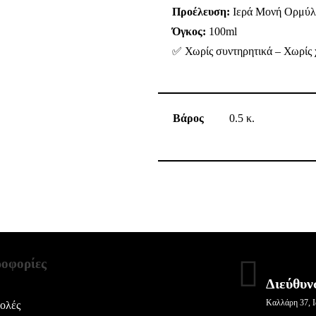
Προέλευση:
Ιερά Μονή Ορμύλ
Όγκος:
100ml
✅ Χωρίς συντηρητικά – Χωρίς 
Βάρος
0.5 κ.
οφορίες
Διεύθυν
Καλλάρη 37, Ι
ολές