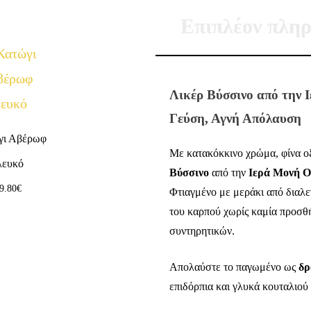
Επιπλέον πληρ
Λικέρ Βύσσινο από την 
Γεύση, Αγνή Απόλαυση
γι Αβέρωφ
Με κατακόκκινο χρώμα, φίνα ο
λευκό
Βύσσινο
από την
Ιερά Μονή Ο
9.80
€
Φτιαγμένο με μεράκι από διαλε
του καρπού χωρίς καμία προσθ
συντηρητικών.
Απολαύστε το παγωμένο ως
δρ
επιδόρπια και γλυκά κουταλιού 