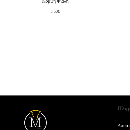
Κομψή Φιάλη
5.50
€
Πληρ
Αποστ