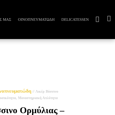
Σ ΜΑΣ
ΟΙΝΟΠΝΕΥΜΑΤΏΔΗ
DELICATESSEN
νοπνευματώδη
//
Λικέρ Βύσσινο
Φυσικότητα, Μοναστηριακή Απλότητα
σινο Ορμύλιας –