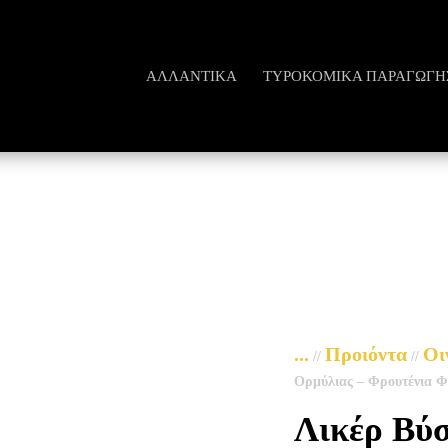
ΑΛΛΑΝΤΙΚΆ
ΤΥΡΟΚΟΜΙΚΆ ΠΑΡΑΓΩΓΗ
...
Προιόντα
Οι
//
//
Ορμύλιας – Φρουτένια 
Λικέρ Βύσ