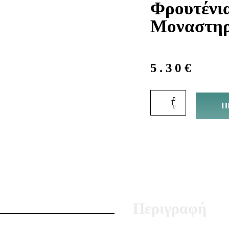
Φρουτένι
Μοναστηρ
5.30
€
Π
Περιγραφή