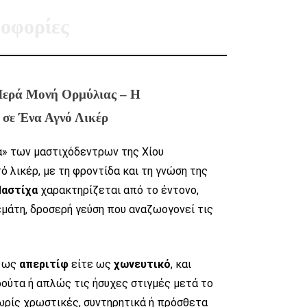
οφορίες
 Ιερά Μονή Ορμύλιας – Η
 σε Ένα Αγνό Λικέρ
α» των μαστιχόδεντρων της Χίου
ό λικέρ, με τη φροντίδα και τη γνώση της
αστίχα
χαρακτηρίζεται από το έντονο,
εμάτη, δροσερή γεύση που αναζωογονεί τις
ε ως
απεριτίφ
είτε ως
χωνευτικό
, και
ρούτα ή απλώς τις ήσυχες στιγμές μετά το
ωρίς χρωστικές, συντηρητικά ή πρόσθετα