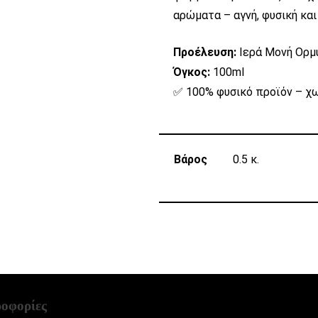
αρώματα – αγνή, φυσική και
Προέλευση:
Ιερά Μονή Ορμ
Όγκος:
100ml
✅ 100% φυσικό προϊόν – χ
Βάρος
0.5 κ.
οφορίες