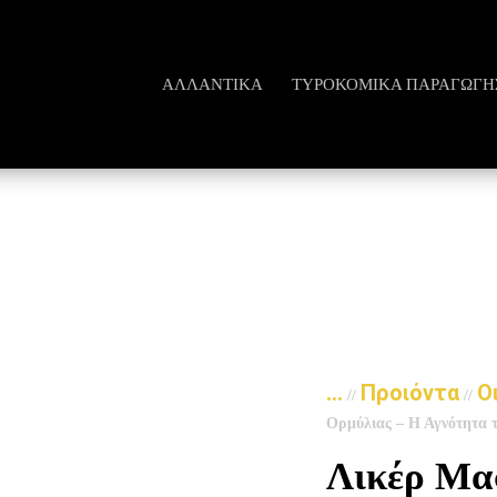
ΑΛΛΑΝΤΙΚΆ
ΤΥΡΟΚΟΜΙΚΆ ΠΑΡΑΓΩΓΗ
...
Προιόντα
Ο
//
//
Ορμύλιας – Η Αγνότητα 
Λικέρ Μα