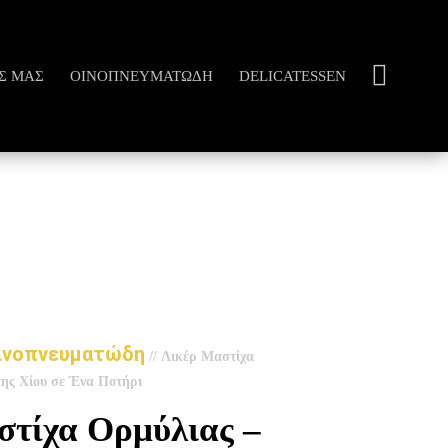
Σ ΜΑΣ
ΟΙΝΟΠΝΕΥΜΑΤΏΔΗ
DELICATESSEN
ινοπνευματώδη
//
Λικέρ Μαστίχα
της Χίου σε Ένα Ποτήρι
στίχα Ορμύλιας –