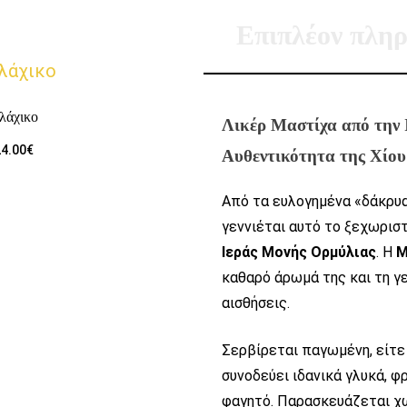
Επιπλέον πληρ
λάχικο
Λικέρ Μαστίχα από την
4.00
€
Αυθεντικότητα της Χίου
Από τα ευλογημένα «δάκρυ
γεννιέται αυτό το ξεχωριστ
Ιεράς Μονής Ορμύλιας
. Η
Μ
καθαρό άρωμά της και τη γ
αισθήσεις.
Σερβίρεται παγωμένη, είτ
συνοδεύει ιδανικά γλυκά, φ
φαγητό. Παρασκευάζεται χ