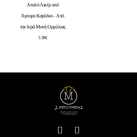
Απαλό Λικέρ από
Άγουρα Καρύδια – Από
την Ιερά Μονή Ορμύλιας
5.30
€