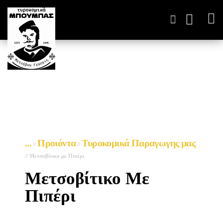
ΤΥΡΟΚΟΜΙΚΆ ΠΑΡΑΓΩΓ
...
Προιόντα
Τυροκομικά Παραγωγης μας
//
//
//
Μετσοβίτικο με Πιπέρι
Μετσοβίτικο Με
Πιπέρι