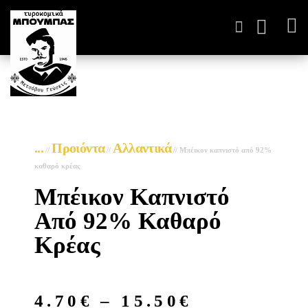
ΤΥΡΟΚΟΜΙΚΆ ΠΑΡΑΓΩΓ
...
Προιόντα
Αλλαντικά
//
//
//
Μπέικον καπνιστό από 92%
καθαρό κρέας
Μπέικον Καπνιστό
Από 92% Καθαρό
Κρέας
4.70
€
–
15.50
€