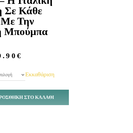
– Η Ιταλική
 Σε Κάθε
 Με Την
ή Μπούμπα
9.90
€
Εκκαθάριση
ΡΟΣΘΉΚΗ ΣΤΟ ΚΑΛΆΘΙ