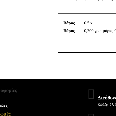
Βάρος
0.5 κ.
Βάρος
0,300 γραμμάρια, 
οφορίες
Διεύθυν
Καλλάρη 37, Ι
ολές
ωμές