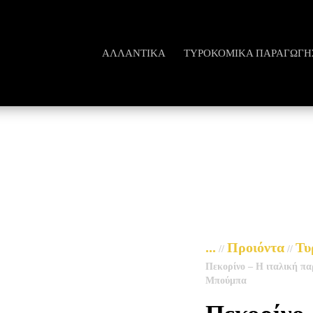
ΑΛΛΑΝΤΙΚΆ
ΤΥΡΟΚΟΜΙΚΆ ΠΑΡΑΓΩΓΗ
...
Προιόντα
Τυ
//
//
Πεκορίνο – Η ιταλική πα
Μπούμπα