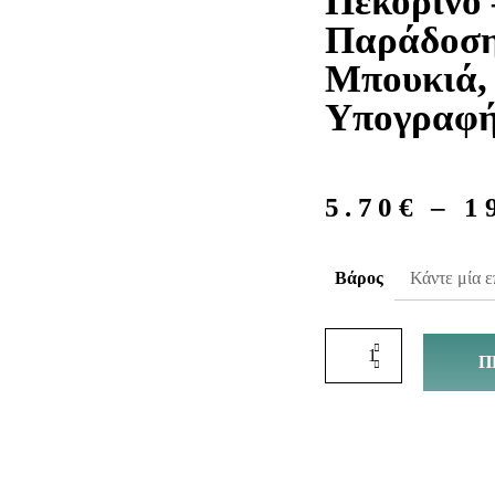
Πεκορίνο 
Παράδοση
Μπουκιά,
Υπογραφ
5.70
€
–
1
Βάρος
Π