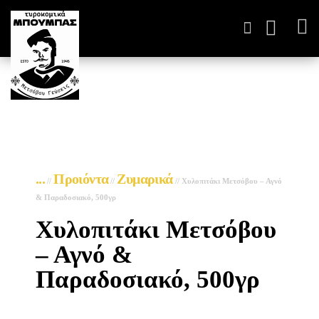
ΤΥΡΟΚΟΜΙΚΆ ΠΑΡΑΓΩΓ
...
Προιόντα
Ζυμαρικά
//
//
//
Χυλοπιτάκι Μετσόβου – Αγνό
& Παραδοσιακό, 500γρ
Χυλοπιτάκι Μετσόβου
– Αγνό &
Παραδοσιακό, 500γρ