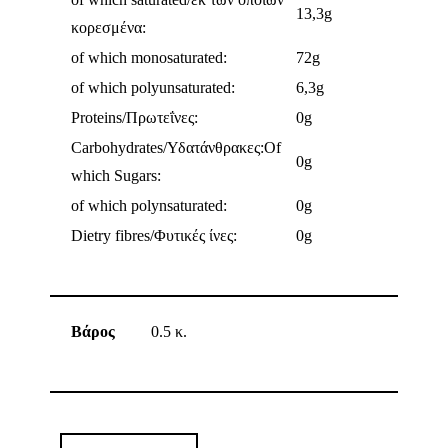
13,3g
κορεσμένα:
οf which monosaturated:
72g
of which polyunsaturated:
6,3g
Proteins/Πρωτεΐνες:
0g
Carbohydrates/Υδατάνθρακες:Of
0g
which Sugars:
οf which polynsaturated:
0g
Dietry fibres/Φυτικές ίνες:
0g
Βάρος
0.5 κ.