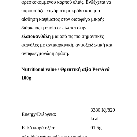
φρεσκοκομμένου καρπού ελιάς. Ενδέχεται να
παρουσιάζει ευχάριστη πικράδα και μια
αίσθηση καψίματος στον οισοφάγο μικρής
διάρκειας η οποία οφείλεται στην
ελαιοκανθάλη
μια από τις πιο σημαντικές
φαινόλες με αντικαρκινική, αντιοξειδωτική και
αντιφλεγμονώδη δράση.
Νutritional value /
Θρεπτική αξία Per/Aνά
100g
3380 Kj/820
Energy/Ενέργεια:
kcal
Fat/Λιπαρά oξέα:
91,5g
οf which saturated/εκ των οποίων