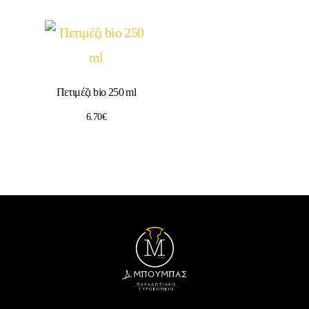
Πετιμέζι bio 250 ml
6.70
€