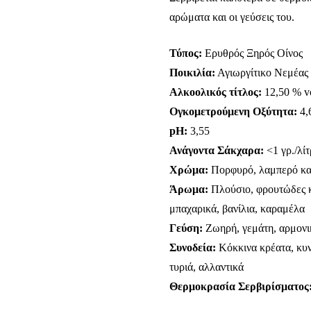
αρώματα και οι γεύσεις του.
Τύπος:
Ερυθρός Ξηρός Οίνος
Ποικιλία:
Αγιωργίτικο Νεμέας
Αλκοολικός τίτλος:
12,50 % v
Ογκομετρούμενη Οξύτητα:
4,6
pH:
3,55
Ανάγοντα Σάκχαρα:
<1 γρ./λί
Χρώμα:
Πορφυρό, λαμπερό κα
Άρωμα:
Πλούσιο, φρουτώδες κ
μπαχαρικά, βανίλια, καραμέλα
Γεύση:
Ζωηρή, γεμάτη, αρμονικ
Συνοδεία:
Κόκκινα κρέατα, κυνή
τυριά, αλλαντικά
Θερμοκρασία Σερβιρίσματος