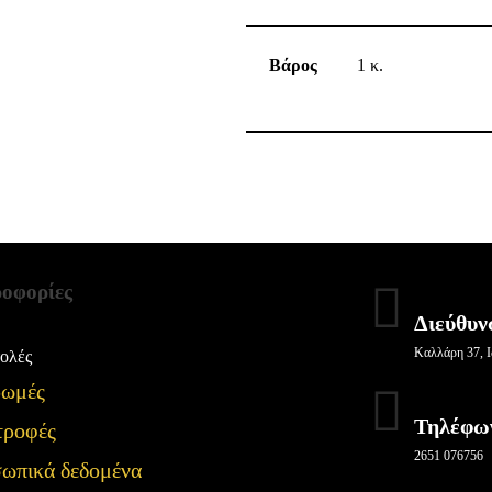
Βάρος
1 κ.
οφορίες
Διεύθυν
Καλλάρη 37, Ι
ολές
ωμές
Τηλέφω
τροφές
2651 076756
ωπικά δεδομένα