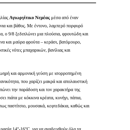
ιλίας
Αγιωργίτικο Νεμέας
μέσα από έναν
νια και βάθος. Με έντονο, λαμπερό πορφυρό
α, ο 9/8 ξεδιπλώνει μια πλούσια, φρουτώδη και
να και μαύρα φρούτα – κεράσι, βατόμουρο,
τικές νότες μπαχαρικών, βανίλιας και
ζωηρή και αρμονική γεύση με ισορροπημένη
τανικότητα, που χαρίζει μακρά και απολαυστική
πώνει την παράδοση και τον χαρακτήρα της
σει πιάτα με κόκκινα κρέατα, κυνήγι, πάπια,
πως παστίτσιο, μουσακά, κεφτεδάκια, καθώς και
ρασία 14°-16°C, για να αναδειχθούν όλα τα