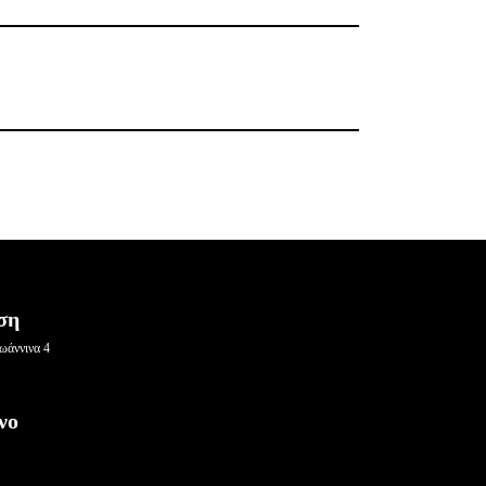
ση
ωάννινα 4
νο