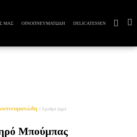
Σ ΜΑΣ
ΟΙΝΟΠΝΕΥΜΑΤΏΔΗ
DELICATESSEN
νοπνευματώδη
//
Ερυθρό ξηρό
ηρό Μπούμπας