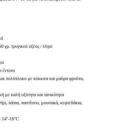
ol
0 γρ. τρυγικού οξέος / λίτρο
τρο
ι έντονο
αι πολύπλοκο με κόκκινα και μαύρα φρούτα,
ή με καλή οξύτητα και τανικότητα
γι, πάπια, παστίτσιο, μουσακά, κεφτεδάκια,
:
14°-16°C