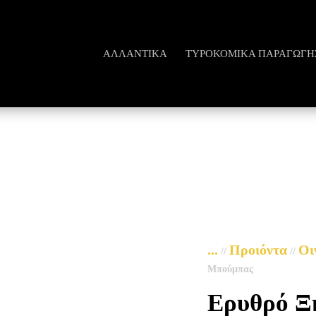
ΑΛΛΑΝΤΙΚΆ
ΤΥΡΟΚΟΜΙΚΆ ΠΑΡΑΓΩΓΗ
...
Προιόντα
Οι
//
//
Μπούμπας
Ερυθρό Ξ