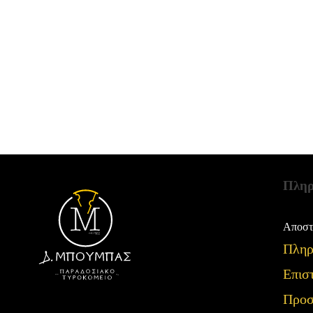
Πληρ
Αποστ
Πληρ
Επισ
Προσ