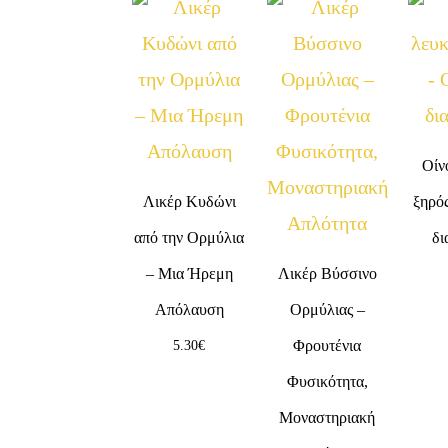
Οίν
Λικέρ Κυδώνι
ξηρός
από την Ορμύλια
δι
– Μια Ήρεμη
Λικέρ Βύσσινο
Απόλαυση
Ορμύλιας –
Φρουτένια
5.30
€
Φυσικότητα,
Μοναστηριακή