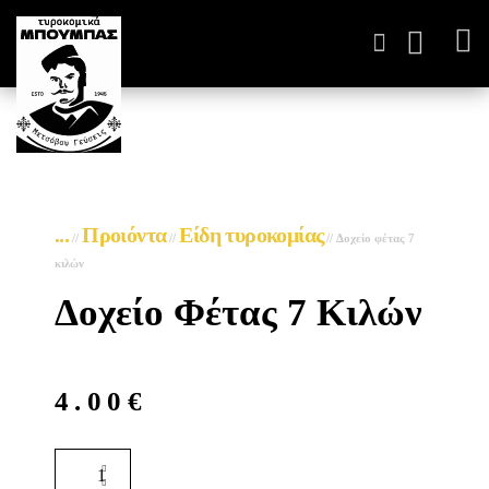
ΤΥΡΟΚΟΜΙΚΆ ΠΑΡΑΓΩΓ
...
Προιόντα
Είδη τυροκομίας
//
//
//
Δοχείο φέτας 7
κιλών
Δοχείο Φέτας 7 Κιλών
4.00
€