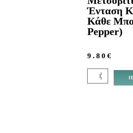
Μετσοβίτι
Ένταση Κ
Κάθε Μπου
Pepper)
9.80
€
Π