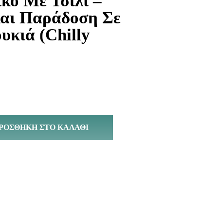
κο Με Τσίλι –
αι Παράδοση Σε
κιά (Chilly
ΡΟΣΘΉΚΗ ΣΤΟ ΚΑΛΆΘΙ