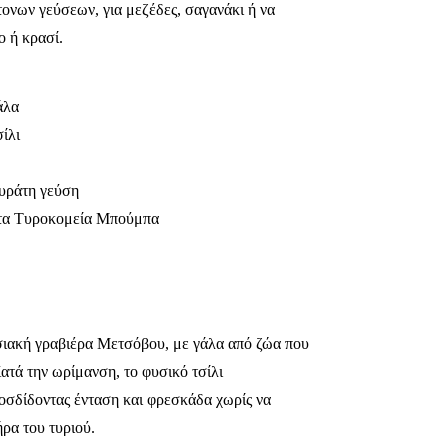
ντονων γεύσεων, για μεζέδες, σαγανάκι ή να
ο ή κρασί.
άλα
ίλι
τυράτη γεύση
 τα Τυροκομεία Μπούμπα
σιακή γραβιέρα Μετσόβου, με γάλα από ζώα που
ατά την ωρίμανση, το φυσικό τσίλι
οσδίδοντας ένταση και φρεσκάδα χωρίς να
ρα του τυριού.