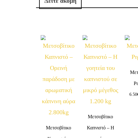
Δείτε ακόμη
Μετ
Ρ
6.50
Μετσοβίτικο
Μετσοβίτικο
Καπνιστό – Η