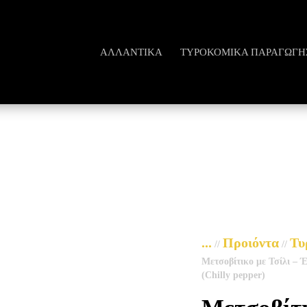
ΑΛΛΑΝΤΙΚΆ
ΤΥΡΟΚΟΜΙΚΆ ΠΑΡΑΓΩΓΗ
...
Προιόντα
Τυ
//
//
Μετσοβίτικο με Τσίλι – 
(Chilly pepper)