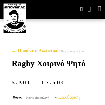
ΤΥΡΟΚΟΜΙΚΆ ΠΑΡΑΓΩΓ
...
Προιόντα
Αλλαντικά
//
//
//
Ragby Χοιρινό ψητό
Ragby Χοιρινό Ψητό
5.30
€
–
17.50
€
Εκκαθάριση
Βάρος