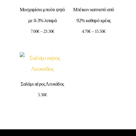
Mοσχαρίσιο μπούτι ψητό
Μπέικον καπνιστό από
με 0-3% λιπαρά
92% καθαρό κρέας
7.00
€
–
23.30
€
4.70
€
–
15.50
€
Σαλάμι αέρος Λευκάδος
5.50
€